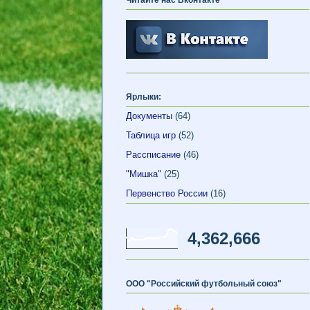
Ярлыки:
Документы
(64)
Таблица игр
(52)
Рассписание
(46)
"Мишка"
(25)
Первенство России
(16)
4,362,666
ООО "Российский футбольный союз"