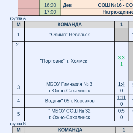
16:20
Дев СОШ №16 - СОШ
17:00
Награждени
группа А
М
КОМАНДА
1
1
"Олимп" Невельск
2
3:3
"Портовик"
г. Холмск
1
МБОУ Гимназия № 3
1:4
3
г.Южно-Сахалинск
0
1:11
4
Водник" 05 г. Корсаков
0
"
МБОУ СОШ № 32
0:5
5
г.Южно-Сахалинск
0
группа В
М
КОМАНДА
1