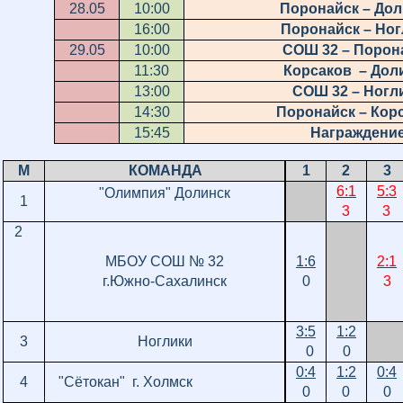
28.05
10:00
Поронайск – Дол
16:00
Поронайск – Ног
29.05
10:00
СОШ 32 – Порон
11:30
Корсаков – Дол
13:00
СОШ 32 – Ногл
14:30
Поронайск – Кор
15:45
Награждени
М
КОМАНДА
1
2
3
6:1
5:3
"Олимпия" Долинск
1
3
3
2
МБОУ СОШ № 32
1:6
2:1
г.Южно-Сахалинск
0
3
3:5
1:2
3
Ноглики
0
0
0:4
1:2
0:4
4
"Сётокан"
г. Холмск
0
0
0