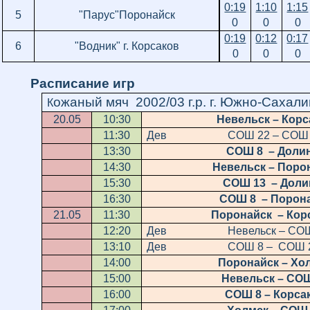
0:19
1:10
1:15
5
"Парус"Поронайск
0
0
0
0:19
0:12
0:17
6
"Водник" г. Корсаков
0
0
0
Расписание игр
ожаный мяч 2002/03 г.р. г. Южно-Сахалин
К
20.05
10:30
Невельск – Корс
11:30
Дев СОШ 22 – СОШ 
13:30
СОШ 8 – Доли
14:30
Невельск – Поро
15:30
СОШ 13 – Доли
16:30
СОШ 8 – Порон
21.05
11:30
Поронайск – Кор
12:20
Дев Невельск – СОШ
13:10
Дев СОШ 8 – СОШ 
14:00
Поронайск – Хо
15:00
Невельск – СО
16:00
СОШ 8 – Корса