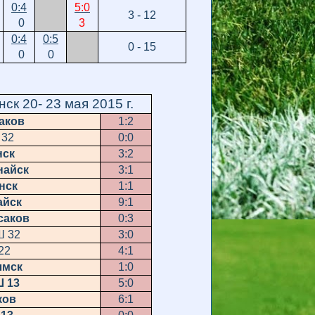
0:4
5:0
3 - 12
0
3
0:4
0:5
0 - 15
0
0
ск 20- 23 мая 2015 г.
аков
1:2
32
0:0
нск
3:2
найск
3:1
нск
1:1
айск
9:1
саков
0:3
 32
3:0
22
4:1
лмск
1:0
Ш 13
5:0
ков
6:1