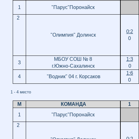
1
"Парус"Поронайск
2
0:2
"Олимпия" Долинск
0
МБОУ СОШ № 8
1:3
3
г.Южно-Сахалинск
0
1:6
4
"Водник" 04 г. Корсаков
0
1 - 4 место
М
КОМАНДА
1
1
"Парус"Поронайск
2
0:2