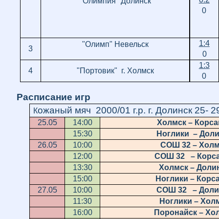
"Олимпия" Долинск
0
1:4
"Олимп" Невельск
3
0
1:3
4
"Портовик"
г. Холмск
0
Расписание игр
ожаный мяч 2000/01 г.р. г. Долинск 25- 29
К
25.05
14:00
Холмск – Корса
15:30
Ноглики – Дол
26.05
10:00
СОШ 32 – Хол
12:00
СОШ 32 – Корс
13:30
Холмск – Доли
15:00
Ноглики – Корс
27.05
10:00
СОШ 32 – Доли
11:30
Ноглики – Хол
16:00
Поронайск – Хо