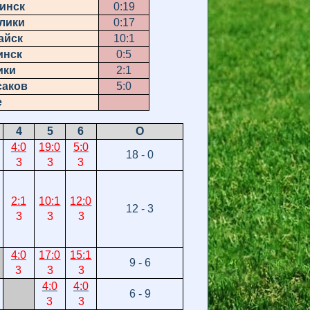
инск
0:19
лики
0:17
айск
10:1
инск
0:5
ики
2:1
саков
5:0
е
4
5
6
О
4:0
19:0
5:0
18 - 0
3
3
3
2:1
10:1
12:0
12 - 3
3
3
3
4:0
17:0
15:1
9 - 6
3
3
3
4:0
4:0
6 - 9
3
3