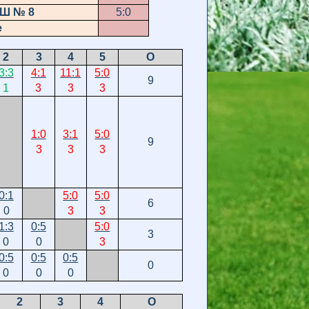
 № 8
5:0
е
2
3
4
5
О
3:3
4:1
11:1
5:0
9
1
3
3
3
1:0
3:1
5:0
9
3
3
3
0:1
5:0
5:0
6
0
3
3
1:3
0:5
5:0
3
0
0
3
0:5
0:5
0:5
0
0
0
0
2
3
4
О