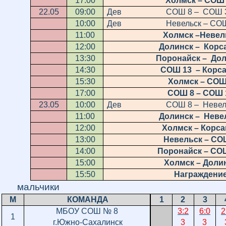
17:00
Холмск – СОШ
22.05
09:00
Дев СОШ 8 – СОШ 
10:00
Дев Невельск – СОШ
11:00
Холмск –Невел
12:00
Долинск – Корс
13:30
Поронайск – До
14:30
СОШ 13 – Корс
15:30
Холмск – СОШ
17:00
СОШ 8 – СОШ 
23.05
10:00
Дев СОШ 8 – Невель
11:00
Долинск – Неве
12:00
Холмск – Корса
13:00
Невельск – СО
14:00
Поронайск – СО
15:00
Холмск – Доли
15:50
Награждени
мальчики
М
КОМАНДА
1
2
3
МБОУ СОШ № 8
3:2
6:0
2
1
г.Южно-Сахалинск
3
3