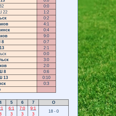
 13
0:0
32
0:0
 22
1:2
ьск
0:2
аков
4:1
линск
0:4
аков
9:0
 8
0:7
13
2:1
ск
0:0
льск
3:0
ков
2:0
Ш 8
0:6
Ш 13
0:10
нск
0:3
е
4
5
6
7
О
:1
6:1
7:0
9:1
18 - 0
3
3
3
3