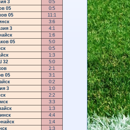
ия 3
0:5
ов 05
0:5
ков 05
11:1
инск
3:6
зия 3
4:1
найск
1:6
аков 05
5:0
мск
0:5
айск
1:3
Ш 32
5:0
ков
2:1
ов 05
3:1
айск
0:2
ия 3
1:0
нск
2:2
мск
3:3
айск
1:3
линск
4:4
найск
1:4
нск
1:3