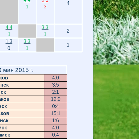
4
1
3
4:4
3:3
2
1
1
1:3
3:3
1
0
1
 мая 2015 г.
ков
4:0
инск
3:5
мск
2:1
аков
12:0
нск
0:4
аков
15:1
нск
1:6
мск
4:0
лмск
0:4