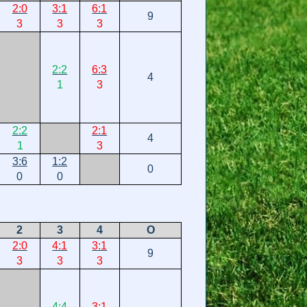
2:0
3:1
6:1
9
3
3
3
2:2
6:3
4
1
3
2:2
2:1
4
1
3
3:6
1:2
0
0
0
2
3
4
О
2:0
4:1
3:1
9
3
3
3
4:4
3:1