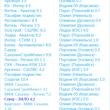
Арсенал 3:5
(Холмск) 0:2
Юг - Интер 4:3
Водник-05 (Корсаков) -
Витязь - Авиатор 6:1
Парус (Поронайск) 0:7
Пасифик лоджистик -
Олимп (Невельск) -
Автомобилист 9:3
Олимпия (Долинск) 0:4
Витязь - Легион 2:3
Олимпия (Долинск) -
Хозстрой - СШЛВС 6:2
Лидер (Ю/С) 4:0
Лидер - Авиатор 6:2
Парус (Поронайск) -
Интер - СТИМ 1:1
Олимп (Невельск) 1:0
Белка - Автомобилист 6:0
Водник-05 (Корсаков) -
Север -
Портовик (Холмск) 0:2
СахалинСтройИнвест 0:6
Олимпия (Долинск) -
Легион - Регион 65 1:1
Портовик (Холмск) 3:0
СКА - Регион 65W 13:0
Парус (Поронайск) -
Арсенал - СШЛВС 4:2
Лидер (Ю/С) 3:0
Пасифик лоджистик -
Олимп (Невельск) -
Спартак 10:4
Водник-05 (Корсаков) 1:0
МФК Сахалин -
Олимпия (Долинск) -
СахалинСтройИнвест 3:1
Парус (Поронайск) 0:0
МФК Сахалин - Легион 7:2
Водник-05 (Корсаков) -
Север - ЭНЛО 4:2
Лидер (Ю/С) 0:0
Кристалл - МФК Сахалин
Олимп (Невельск) -
1:10
Портовик (Холмск) 0:1