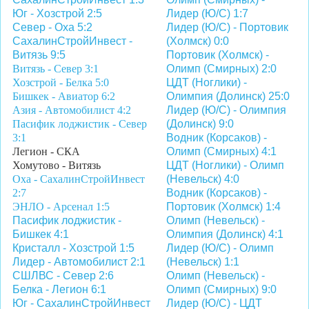
Юг - Хозстрой 2:5
Лидер (Ю/С) 1:7
Север - Оха 5:2
Лидер (Ю/С) - Портовик
СахалинСтройИнвест -
(Холмск) 0:0
Витязь 9:5
Портовик (Холмск) -
Витязь - Север
3:1
Олимп (Смирных) 2:0
Хозстрой - Белка
5:0
ЦДТ (Ноглики) -
Бишкек - Авиатор 6:2
Олимпия (Долинск) 25:0
Азия - Автомобилист 4:2
Лидер (Ю/С) - Олимпия
Пасифик лоджистик - Север
(Долинск) 9:0
3:1
Водник (Корсаков) -
Легион - СКА
Олимп (Смирных) 4:1
Хомутово - Витязь
ЦДТ (Ноглики) - Олимп
Оха - СахалинСтройИнвест
(Невельск) 4:0
2:7
Водник (Корсаков) -
ЭНЛО - Арсенал 1:5
Портовик (Холмск) 1:4
Пасифик лоджистик -
Олимп (Невельск) -
Бишкек 4:1
Олимпия (Долинск) 4:1
Кристалл - Хозстрой 1:5
Лидер (Ю/С) - Олимп
Лидер - Автомобилист 2:1
(Невельск) 1:1
СШЛВС - Север 2:6
Олимп (Невельск) -
Белка - Легион 6:1
Олимп (Смирных) 9:0
Юг - СахалинСтройИнвест
Лидер (Ю/С) - ЦДТ