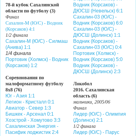
78-й кубок Сахалинской
Водник (Корсаков) -
области по футболу (3)
ДЮСШ (Невельск) 6:1
Финал
Сахалин-03 (Ю/С) -
Сахалин-М (Ю/С) - Водник
Водник (Корсаков) 6:0
(Корсаков) 4:1
Сахалин-03 (Ю/С) -
1/2 финала
ДЮСШ (Долинск) 1:1
Сахалин-М (Ю/С) - Силмаш
Водник (Корсаков) -
(Анива) 1:1
Сахалин-03 (Ю/С) 0:4
1/4 финала
Портовик (Холмск) -
Портовик (Холмск) - Водник
Водник (Корсаков) 5:0
(Корсаков) 1:2
Водник (Корсаков) -
ДЮСШ (Долинск) 2:3
Соревнования по
малоформатному футболу
Локобол
8х8 (76)
2016.
Сахалинская
Юг - Азия 1:1
область (6)
Легион - Кристалл 0:1
мальчики,
2005/06
Авиатор - Север 1:3
Финал
Бишкек - Арсенал 0:1
Лидер (Ю/С) - Олимпия
Хозстрой - Хомутово 3:3
(Долинск) 2:1
Сахалинская Энергия -
1/2 финала
Пасифик лоджистик 2:4
Лидер (Ю/С) - Парус