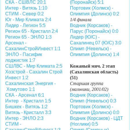
СКА - СШВЛС 20:1
(Поронайск) 5:1
Интер - Витязь 1:10
Портовик (Холмск) -
СТИМ - Север 0:2
Олимпия (Долинск) 0:2
Юг - Мир Климата 2:4
1/4 финала
Лидер - Легион 5:5
Водник (Корсаков) -
Регион 65 - Кристалл 2:4
Парус (Поронайск) 0:0
Регион 65 - ЭНЛО 1:3
Лидер (Ю/С) -
Арсенал -
Сахалинец 07 (Ю/С) 3:0
СахалинСтройИнвест 1:1
Олимп (Невельск) -
ЭНЛО - Пасифик
Олимпия (Долинск) 1:4
лоджистик 1:7
СШЛВС - Мир Климата 2:5
Кожаный мяч. 2 этап
Хозстрой - Сахалин Строй
(Сахалинская область)
Инвест 1:2
(51)
Сахалинская Энергия -
Старшая группа
Хомутово 1:1
(мальчики, 2001/02)
СКА - Арсенал 6:1
Водник (Корсаков) -
Интер - Кристалл 1:5
Олимп (Невельск) 0:3
Бишкек - Витязь 1:2
Портовик (Холмск) -
Витязь - Кристалл 3:3
Олимпия (Долинск) 0:0
Интер - ЭНЛО 2:3
Водник (Корсаков) - ЦДТ
СТИМ -
(Ноглики) 0:5
СахалинСтройИнвест 1:3
Олимп (Смирных) -