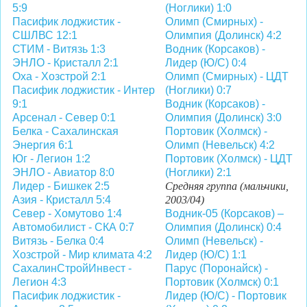
5:9
(Ноглики) 1:0
Пасифик лоджистик -
Олимп (Смирных) -
СШЛВС 12:1
Олимпия (Долинск) 4:2
СТИМ - Витязь 1:3
Водник (Корсаков) -
ЭНЛО - Кристалл 2:1
Лидер (Ю/С) 0:4
Оха - Хозстрой 2:1
Олимп (Смирных) - ЦДТ
Пасифик лоджистик - Интер
(Ноглики) 0:7
9:1
Водник (Корсаков) -
Арсенал - Север 0:1
Олимпия (Долинск) 3:0
Белка - Сахалинская
Портовик (Холмск) -
Энергия 6:1
Олимп (Невельск) 4:2
Юг - Легион 1:2
Портовик (Холмск) - ЦДТ
ЭНЛО - Авиатор 8:0
(Ноглики) 2:1
Лидер - Бишкек 2:5
Средняя группа (мальчики,
Азия - Кристалл 5:4
2003/04)
Север - Хомутово 1:4
Водник-05 (Корсаков) –
Автомобилист - СКА 0:7
Олимпия (Долинск) 0:4
Витязь - Белка 0:4
Олимп (Невельск) -
Хозстрой - Мир климата 4:2
Лидер (Ю/С) 1:1
СахалинСтройИнвест -
Парус (Поронайск) -
Легион 4:3
Портовик (Холмск) 0:1
Пасифик лоджистик -
Лидер (Ю/С) - Портовик