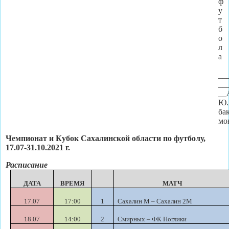
ф
у
т
б
о
л
а
__
__
__
Ю
ба
мо
Чемпионат и Кубок Сахалинской области по футболу,
17.07-31.10.2021 г.
Расписание
ДАТА
ВРЕМЯ
МАТЧ
17.07
17:00
1
Сахалин М – Сахалин 2М
18.07
14:00
2
Смирных – ФК Ноглики