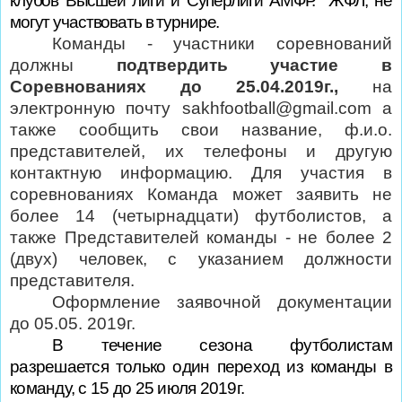
клубов Высшей лиги и Суперлиги АМФР.
ЖФЛ, не
могут участвовать в турнире.
Команды - участники соревнований
должны
подтвердить участие в
Соревнованиях до 25.04.2019г.,
на
электронную почту
sakhfootball
@
gmail
.
com
а
также сообщить свои название, ф.и.о.
представителей, их телефоны и другую
контактную информацию. Для участия в
соревнованиях Команда может заявить не
более 14 (четырнадцати) футболистов, а
также Представителей команды - не более 2
(двух) человек, с указанием должности
представителя.
Оформление заявочной документации
до 05.05. 2019г.
В течение сезона футболистам
разрешается только один переход из команды в
команду, с 15 до 25 июля 2019г.