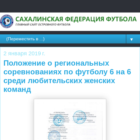
▼
2 января 2019 г.
Положение о региональных
соревнованиях по футболу 6 на 6
среди любительских женских
команд