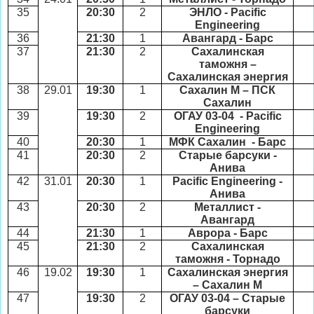
35
20:30
2
ЭНЛО -
Pacific
Engineering
36
21:30
1
Авангард - Барс
37
21:30
2
Сахалинская
таможня –
Сахалинская энергия
38
29.01
19:30
1
Сахалин М – ПСК
Сахалин
39
19:30
2
ОГАУ 03-04 -
Pacific
Engineering
40
20:30
1
МФК Сахалин - Барс
41
20:30
2
Старые барсуки -
Анива
42
31.01
20:30
1
Pacific Engineering
-
Анива
43
20:30
2
Металлист -
Авангард
44
21:30
1
Аврора - Барс
45
21:30
2
Сахалинская
таможня - Торнадо
46
19.02
19:30
1
Сахалинская энергия
– Сахалин М
47
19:30
2
ОГАУ 03-04 – Старые
барсуки