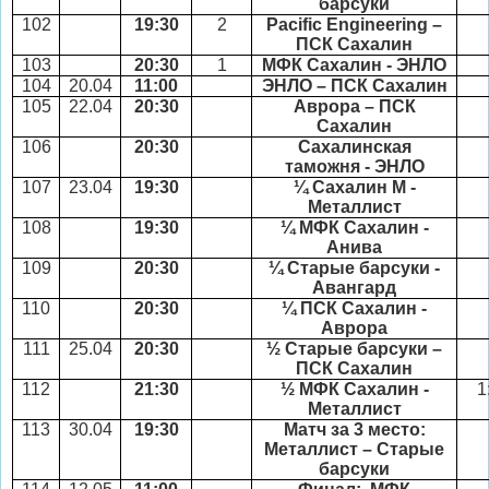
барсуки
102
19:30
2
Pacific Engineering
–
ПСК Сахалин
103
20:30
1
МФК Сахалин - ЭНЛО
104
20.04
11:00
ЭНЛО – ПСК Сахалин
105
22.04
20:30
Аврора – ПСК
Сахалин
106
20:30
Сахалинская
таможня - ЭНЛО
107
23.04
19:30
¼ Сахалин М -
Металлист
108
19:30
¼ МФК Сахалин -
Анива
109
20:30
¼ Старые барсуки -
Авангард
110
20:30
¼ ПСК Сахалин -
Аврора
111
25.04
20:30
½ Старые барсуки –
ПСК Сахалин
112
21:30
½ МФК Сахалин -
1
Металлист
113
30.04
19:30
Матч за 3 место:
Металлист – Старые
барсуки