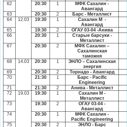
62
20:30
1
МФК Сахалин -
Авангард
63
20:30
2
Барс - Металлист
64
12.03
19:30
1
Сахалин М -
Авангард
65
19:30
2
ОГАУ 03-04 -Анива
66
20:30
1
Старые барсуки -
Металлист
67
20:30
2
МФК Сахалин –
Сахалинская
таможня
68
14.03
20:30
1
ЭНЛО – Сахалинская
энергия
69
20:30
2
Торнадо - Авангард
70
21:30
1
Барс -
Pacific
Engineering
71
21:30
2
Анива - Металлист
72
19.03
19:30
1
Сахалин М -
Металлист
73
19:30
2
ОГАУ 03-04 -
Авангард
74
20:30
1
МФК Сахалин -
Pacific Engineering
75
20:30
2
ЭНЛО - Барс