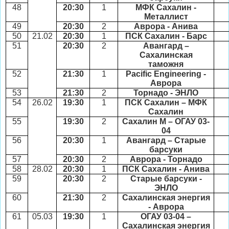
48
20:30
1
МФК Сахалин -
Металлист
49
20:30
2
Аврора - Анива
50
21.02
20:30
1
ПСК Сахалин - Барс
51
20:30
2
Авангард –
Сахалинская
таможня
52
21:30
1
Pacific Engineering
-
Аврора
53
21:30
2
Торнадо - ЭНЛО
54
26.02
19:30
1
ПСК Сахалин – МФК
Сахалин
55
19:30
2
Сахалин М – ОГАУ 03-
04
56
20:30
1
Авангард – Старые
барсуки
57
20:30
2
Аврора - Торнадо
58
28.02
20:30
1
ПСК Сахалин - Анива
59
20:30
2
Старые барсуки -
ЭНЛО
60
21:30
2
Сахалинская энергия
- Аврора
61
05.03
19:30
1
ОГАУ 03-04 –
Сахалинская энергия