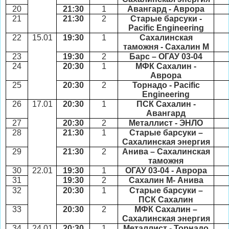
20
21:30
1
Авангард - Аврора
21
21:30
2
Старые барсуки -
Pacific Engineering
22
15.01
19:30
1
Сахалинская
таможня - Сахалин М
23
19:30
2
Барс – ОГАУ 03-04
24
20:30
1
МФК Сахалин -
Аврора
25
20:30
2
Торнадо -
Pacific
Engineering
26
17
.01
20:30
1
ПСК Сахалин -
Авангард
27
20:30
2
Металлист - ЭНЛО
28
21:30
1
Старые барсуки –
Сахалинская энергия
29
21:30
2
Анива – Сахалинская
таможня
30
22.01
19:30
1
ОГАУ 03-04 - Аврора
31
19:30
2
Сахалин М- Анива
32
20:30
1
Старые барсуки –
ПСК Сахалин
33
20:30
2
МФК Сахалин –
Сахалинская энергия
34
24.01
20:30
1
Металлист - Торнадо