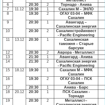
Металлист
6
20:30
2
Торнадо - Анива
7
11.12
19:30
1
Сахалин М – ЭНЛО
8
19:30
2
ОГАУ 03-04 – МФК
Сахалин
9
20:30
1
Авангард –
Сахалинская энергия
10
20:30
2
Сахалинстройинвест
-
Pacific Engineering
11
13.12
20:30
1
Сахалинская
таможня – Старые
барсуки
12
20:30
2
Аврора - Металлист
13
21:30
1
Авангард - Анива
14
21:30
2
Сахалинская энергия
-
Pacific Engineering
15
18.12
19:30
1
Сахалин М – МФК
Сахалин
16
19:30
2
ОГАУ 03-04 – ПСК
Сахалин
17
20:30
1
Анива - Барс
18
20.12
20:30
1
ПСК Сахалин -
Торнадо
19
20:30
2
Металлист–
Сахалинская энергия