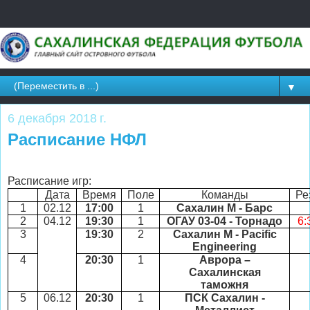
▼
6 декабря 2018 г.
Расписание НФЛ
Расписание игр:
Дата
Время
Поле
Команды
Ре
1
02.12
17:00
1
Сахалин М - Барс
2
04.12
19:30
1
ОГАУ 03-04 - Торнадо
6:
3
19:30
2
Сахалин М -
Pacific
Engineering
4
20:30
1
Аврора –
Сахалинская
таможня
5
06.12
20:30
1
ПСК Сахалин -