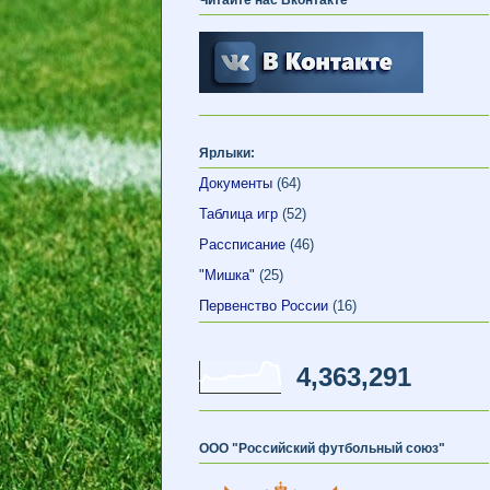
Ярлыки:
Документы
(64)
Таблица игр
(52)
Рассписание
(46)
"Мишка"
(25)
Первенство России
(16)
4,363,291
ООО "Российский футбольный союз"