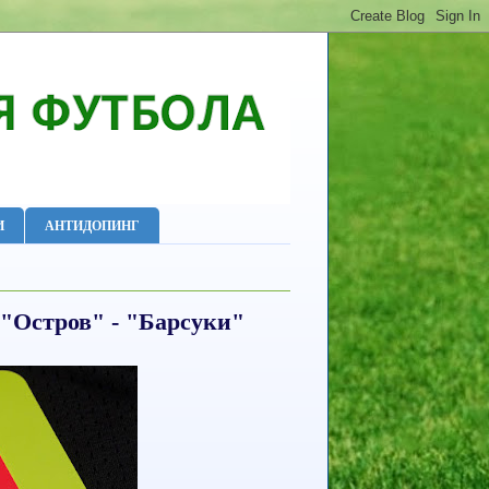
И
АНТИДОПИНГ
"Остров" - "Барсуки"