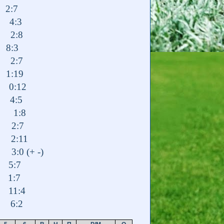
 2:7
4:3
 2:8
8:3
2:7
 1:19
0:12
) 4:5
1:8
 2:7
2:11
 (+ -)
 5:7
 1:7
11:4
6:2