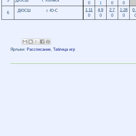
5
ДЮСШ
г. Холмск
0
1
0
0
1:11
4:9
2:7
1:28
0
ДЮСШ г. Ю-С
6
0
0
0
0
Ярлыки:
Рассписание
,
Таблица игр