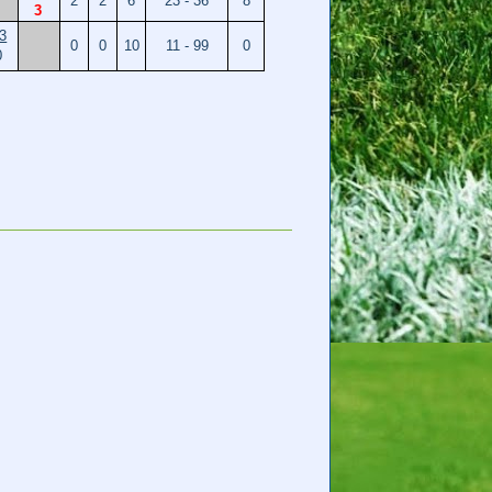
2
2
6
23 - 36
8
3
:3
0
0
10
11 - 99
0
0