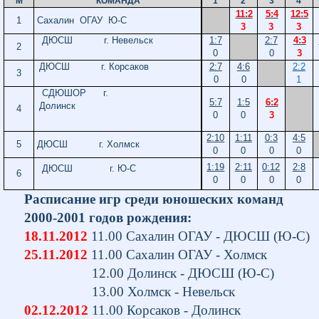
М
КОМАНДА
1
2
3
4
11:2
5:4
12:5
1
Сахалин ОГАУ Ю-С
3
3
3
ДЮСШ г. Невельск
1:7
2:7
4:3
2
0
0
3
ДЮСШ г. Корсаков
2:7
4:6
2:2
3
0
0
1
СДЮШОР г.
5:7
1:5
6:2
Долинск
4
0
0
3
2:10
1:11
0:3
4:5
5
ДЮСШ
г. Холмск
0
0
0
0
1:19
2:11
0:12
2:8
ДЮСШ г. Ю-С
6
0
0
0
0
Расписание игр среди юношеских команд
2000-2001 годов рождения:
18.11.2012
11.00 Сахалин ОГАУ - ДЮСШ (Ю-С)
25.11.2012
11.00 Сахалин ОГАУ - Холмск
12.00 Долинск - ДЮСШ (Ю-С)
13.00 Холмск - Невел
02.12.2012
11.00 Корсаков - Долинск