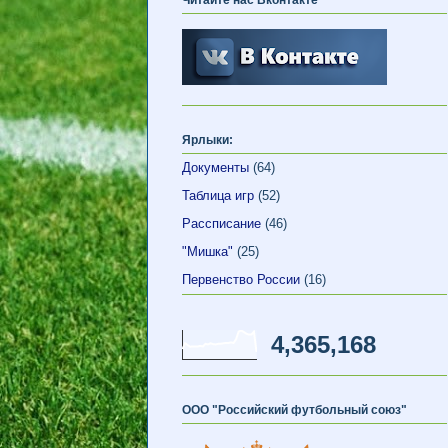
Ярлыки:
Документы
(64)
Таблица игр
(52)
Рассписание
(46)
"Мишка"
(25)
Первенство России
(16)
4,365,168
ООО "Российский футбольный союз"