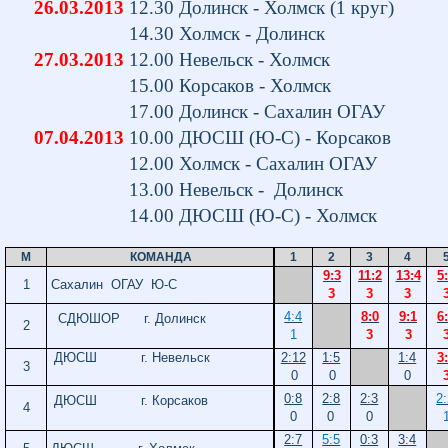
26.03.2013
12.30 Долинск - Холмск (1 круг
14.30 Холмск - Долинск
27.03.2013
12.00 Невельск - Холмск
15.00 Корсаков - Холмск
17.00 Долинск - Сахалин ОГАУ
07.04.2013
10.00 ДЮСШ (Ю-С) - Корсаков
12.00 Холмск - Сахалин ОГАУ 
13.00 Невельск - Долинск
14.00 ДЮСШ (Ю-С) - Холмск 0:
М
КОМАНДА
1
2
3
4
9:3
11:2
13:4
5
1
Сахалин ОГАУ Ю-С
3
3
3
4:4
8:0
9:1
6
СДЮШОР г. Долинск
2
1
3
3
ДЮСШ г. Невельск
2:12
1:5
1:4
3
3
0
0
0
0:8
2:8
2:3
2
ДЮСШ г. Корсаков
4
0
0
0
2:7
5:5
0:3
3:4