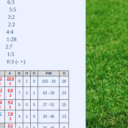
) 6:3
 5:5
 3:2
 2:2
 4:4
 1:28
2:7
 1:5
3 (- +)
5
6
В
Н
П
Р/М
О
:1
22:0
9
1
0
102 - 18
28
3
3
:3
6:0
7
2
1
63 - 29
23
3
3
:2
4:2
5
0
5
27 - 51
15
3
3
:2
7:0
4
1
5
33 - 45
13
1
3
2:1