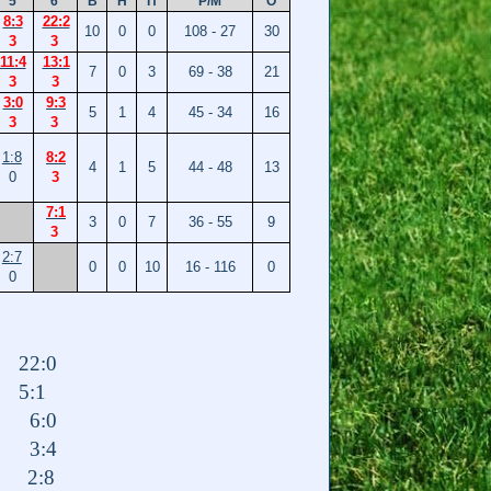
5
6
В
Н
П
Р/М
О
8:3
22:2
10
0
0
108 - 27
30
3
3
11:4
13:1
7
0
3
69 - 38
21
3
3
3:0
9:3
5
1
4
45 - 34
16
3
3
1:8
8:2
4
1
5
44 - 48
13
0
3
7:1
3
0
7
36 - 55
9
3
2:7
0
0
10
16 - 116
0
0
 22:0
 5:1
 6:0
ьск 3:4
 2:8