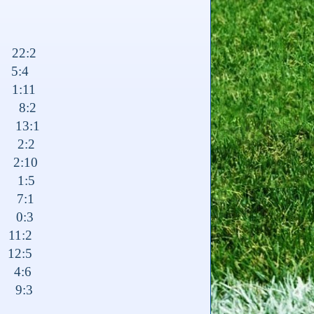
 22:2
 5:4
1:11
 8:2
 13:1
 2:2
2:10
 1:5
 7:1
 0:3
11:2
 12:5
4:6
 9:3