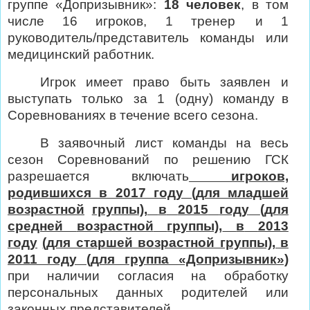
группе «Допризывник»:
18 человек
, в том
числе 16 игроков, 1 тренер
и 1
руководитель/представитель команды или
медицинский работник.
Игрок
имеет
право
быть
заявлен
и
выступать
только
за
1
(одну)
команду в
Соревнованиях в течение всего сезона.
В заявочный лист команды на весь
сезон Соревнований по решению ГСК
разрешается включать
игроков,
родившихся в 2017 году (для младшей
возрастной
группы),
в
2015
году
(для
средней
возрастной
группы),
в
2013
году
(для старшей возрастной группы), в
2011 году (для группа «Допризывник»)
при наличии согласия на обработку
персональных данных родителей или
законных представителей.