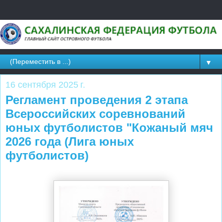
▼
16 сентября 2025 г.
Регламент проведения 2 этапа
Всероссийских соревнований
юных футболистов "Кожаный мяч
2026 года (Лига юных
футболистов)