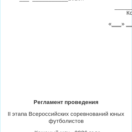
_____
К
«
___
»
_
Регламент проведения
II
этапа Всероссийских соревнований юных
футболистов