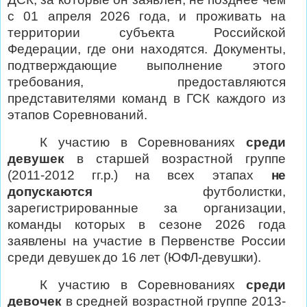
с 01 апреля 2026 года, и проживать на
территории субъекта Российской
Федерации, где они находятся. Документы,
подтверждающие выполнение этого
требования, предоставляются
представителями команд в ГСК каждого из
этапов Соревнований.
К
участию
в
Соревнованиях
среди
девушек
в
старшей
возрастной
группе
(2011-2012
гг.р.)
на
всех
этапах
не
допускаются
футболистки,
зарегистрированные
за
организации,
команды
которых
в
сезоне
2026
года
заявлены
на
участие
в
Первенстве
России
среди
девушек
до
16
лет
(ЮФЛ-
девушки).
К
участию
в
Соревнованиях
среди
девочек
в
средней возрастной группе 2013-