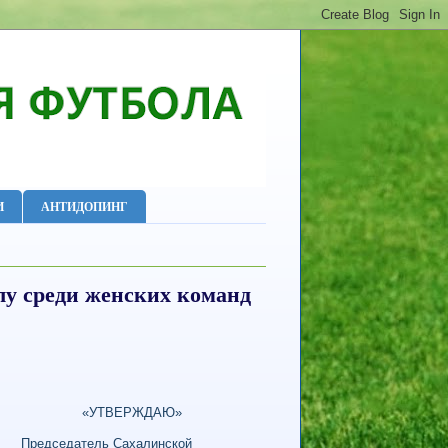
И
АНТИДОПИНГ
лу среди женских команд
ДАЮ»
халинской