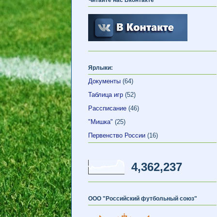
Ярлыки:
Документы
(64)
Таблица игр
(52)
Рассписание
(46)
"Мишка"
(25)
Первенство России
(16)
4,362,237
ООО "Российский футбольный союз"