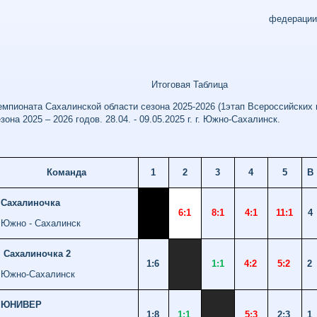
федерации 
___________А. Ю
Итоговая Таблица
емпионата Сахалинской области сезона 2025-2026 (1этап Всероссийских
зона 2025 – 2026 годов. 28.04. - 09.05.2025 г. г. Южно-Сахалинск.
Команда
1
2
3
4
5
В
Сахалиночка
6:1
8:1
4:1
11:1
4
Южно - Сахалинск
Сахалиночка 2
1:6
1:1
4:2
5:2
2
Южно-Сахалинск
ЮНИВЕР
1:8
1:1
5:3
2:3
1