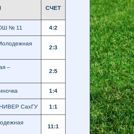
Ч
СЧЕТ
СОШ № 11
4:2
Молодежная
2:3
ая –
2:5
иночка
1:4
ЮНИВЕР СахГУ
1:1
лодежная
11:1