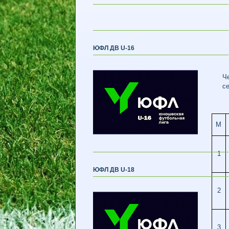
ЮФЛ ДВ U-16
Ч
се
М
1
ЮФЛ ДВ U-18
2
3