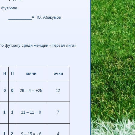
футбола
. Абакумов
 по футзалу среди женщин «Первая лига»
Н
П
мячи
очки
0
0
29 – 4 = +25
12
1
1
11 – 11 = 0
7
1
2
9 – 15 = - 6
4