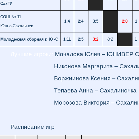
СахГУ
СОШ № 11
1:4
2:4
3:5
2:0
1
Южно-Сахалинск
Молодежная сборная г. Ю -С
1:11
2:5
3:2
0:2
1
Лучшие игроки:
Мочалова Юлия – ЮНИВЕР С
Никонова Маргарита – Сахалин
Воржиинова Ксения – Сахалин
Тепаева Анна – Сахалиночка
Морозова Виктория – Сахалиночка
Расписание игр