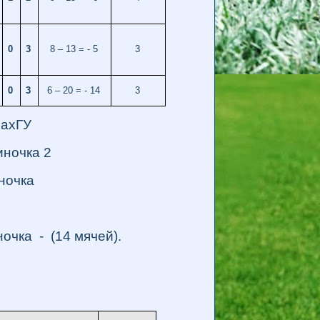
0
3
8 – 13 = - 5
3
0
3
6 – 20 = - 14
3
ахГУ
очка 2
очка
 - (14 мячей).