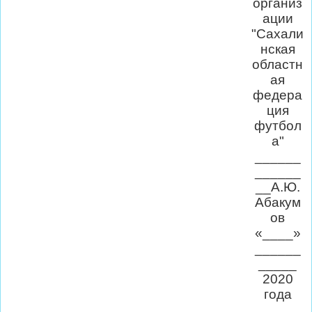
организ
ации
"Сахали
нская
областн
ая
федера
ция
футбол
а"
______
______
__А.Ю.
Абакум
ов
«____»
______
_____
2020
года