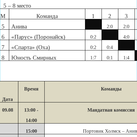
5 – 8 место
М
Команда
1
2
3
5
Анива
2:0
2:0
6
«Парус» (Поронайск)
0:2
4:0
7
«Спарта» (Оха)
0:2
0:4
8
Юность Смирных
1:7
0:1
1:4
Время
Команды
Дата
09.08
13:00 -
Мандатная комиссия
14:00
15:00
Портовик Холмск – Ани