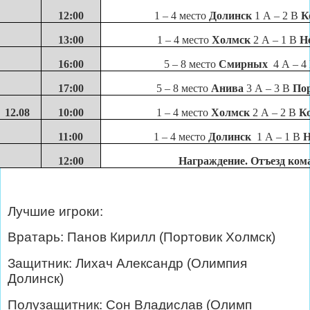
12:00
1 – 4 место
Долинск
1 А – 2 В
К
13:00
1 – 4 место
Холмск
2 А – 1 В
Н
16
:
0
0
5 – 8 место
Смирных
4 А – 4
17:00
5 – 8 место
Анива
3 А – 3 В
По
12.08
1
0
:
0
0
1 – 4 место
Холмск
2 А – 2 В
К
11:00
1 – 4 место
Долинск
1 А – 1 В
Н
12:00
Награждение. Отъезд ком
Лучшие игроки:
Вратарь: Панов Кирилл (Портовик Холмск)
Защитник: Лихач Александр (Олимпия
Долинск)
Полузащитник: Сон Владислав (Олимп