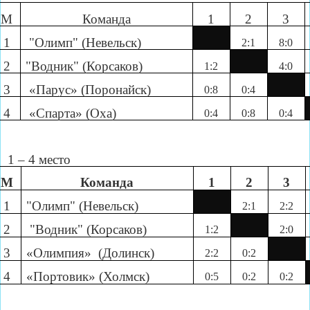
М
Команда
1
2
3
1
"Олимп" (Невельск)
2:1
8:0
2
"Водник" (Корсаков)
1:2
4:0
3
«Парус» (Поронайск)
0:8
0:4
4
«Спарта» (Оха)
0:4
0:8
0:4
1 – 4 место
М
Команда
1
2
3
1
"Олимп" (Невельск)
2:1
2:2
2
"Водник" (Корсаков)
1:2
2:0
3
«Олимпия» (Долинск)
2:2
0:2
4
«Портовик» (Холмск)
0:5
0:2
0:2