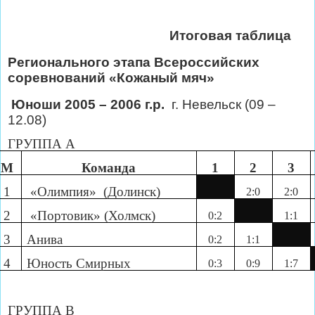
Итоговая таблица
Регионального этапа Всероссийских
соревнований «Кожаный мяч»
Юноши 2005 – 2006 г.р.
г. Невельск (09 –
12.08)
ГРУППА А
М
Команда
1
2
3
1
«Олимпия» (Долинск)
2:0
2:0
2
«Портовик» (Холмск)
0:2
1:1
3
Анива
0:2
1:1
4
Юность Смирных
0:3
0:9
1:7
ГРУППА В