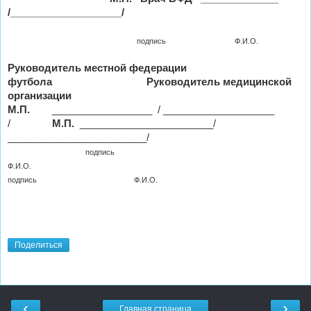
/____________________/
подпись
Ф.И.О.
Руководитель местной федерации
футбола
Руководитель медицинской
организации
М.П.
__________________
/ ____________________
/
М.П.
________________________/
_________________________/
подпись
Ф.И.О.
подпись
Ф.И.О.
Поделиться
‹
›
Главная страница