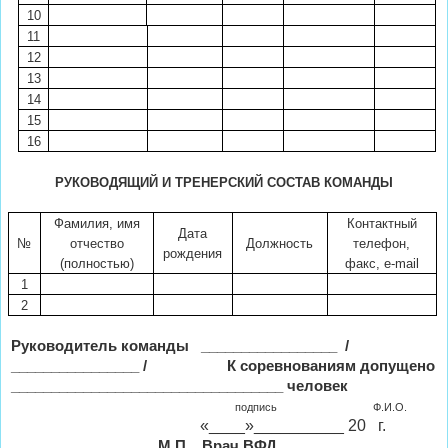
10
11
12
13
14
15
16
РУКОВОДЯЩИЙ И ТРЕНЕРСКИЙ СОСТАВ КОМАНДЫ
Фамилия, имя
Контактный
Дата
№
отчество
Должность
телефон,
рождения
(полностью)
факс,
e
-
mail
1
2
Руководитель команды
_________________
/
________________ /
К соревнованиям допущено
__________________________________ человек
подпись
Ф.И.О.
«____»__________ 20
г.
М.П.
Врач ВФД
______________