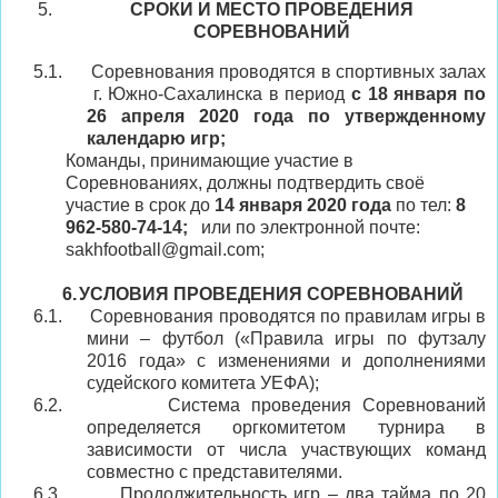
СРОКИ И МЕСТО ПРОВЕДЕНИЯ
СОРЕВНОВАНИЙ
5.1.
Соревнования проводятся в
спортивных
залах
г.
Южно-Сахалинска
в период
с
18
января
по
26
апреля 2020 года
по утвержденному
календарю игр
;
Команды, принимающие участие в
Соревнованиях, должны подтвердить своё
участие в срок до
14
января
2020 года
по т
ел:
8
962
-
580
-
74-14
;
или по электронной почте:
sakhfootball@gmail.
com
;
6.
УСЛОВИЯ ПРОВЕДЕНИЯ СОРЕВНОВАНИЙ
6.1.
Соревнования проводятся по правилам игры в
мини – футбол («Правила игры по футзалу
201
6
года» с изменениями и дополнениями
судейского комитета УЕФА);
6.2.
Система проведения Соревнований
определяется оргкомитетом турнира в
зависимости от числа участвующих команд
совместно с представителями.
6.3.
Продолжительность игр – два тайма по 20