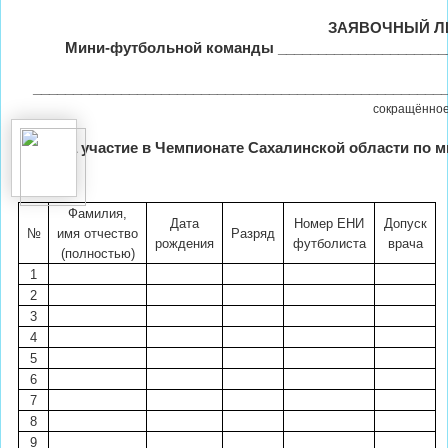
ЗАЯВОЧНЫЙ Л
Мини-футбольной команды ______________________
___________________________________________________
сокращённое
на участие в Чемпионате Сахалинской области по м
Фамилия,
Дата
Номер ЕНИ
Допуск
№
имя отчество
Разряд
рождения
футболиста
врача
(полностью)
1
2
3
4
5
6
7
8
9