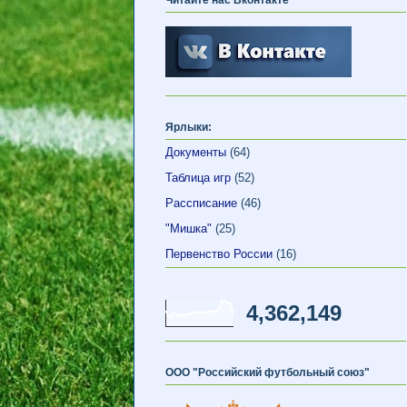
Ярлыки:
Документы
(64)
Таблица игр
(52)
Рассписание
(46)
"Мишка"
(25)
Первенство России
(16)
4,362,149
ООО "Российский футбольный союз"